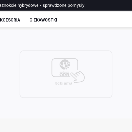
paznokcie hybrydowe - sprawdzone pomysły
ezent na Gwiazdkę i zaskocz wszystkich czarującymi butami!
KCESORIA
CIEKAWOSTKI
rt z masą cukrową i udekorować go figurkami z masy cukrowej?
 kosmetyczno‑fryzjerski Świat Piękna z Katowic słynie ze stylizacj
budujące i jak należy z ich korzystać? Przydatne wskazówki!