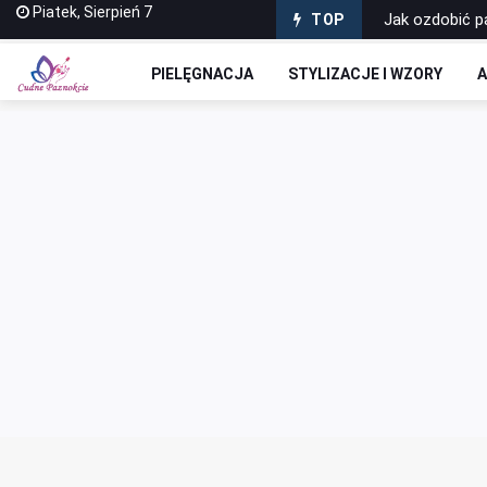
Piatek, Sierpień 7
Jak ozdobić 
TOP
Zrób sobie pr
PIELĘGNACJA
STYLIZACJE I WZORY
A
Jak zrobić to
Dlaczego salon
Czym są bazy 