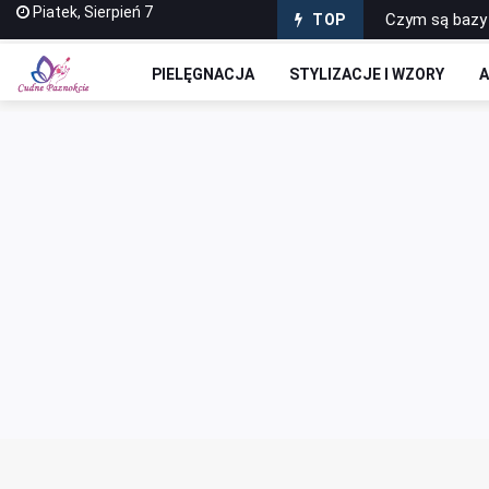
Piatek, Sierpień 7
Jak ozdobić 
TOP
Zrób sobie pr
PIELĘGNACJA
STYLIZACJE I WZORY
A
Jak zrobić to
Dlaczego salon
Czym są bazy 