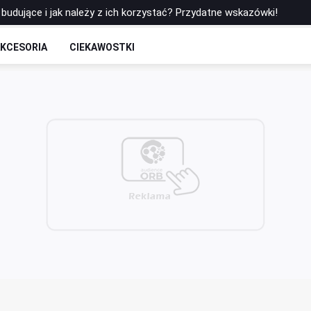
paznokcie hybrydowe - sprawdzone pomysły
ezent na Gwiazdkę i zaskocz wszystkich czarującymi butami!
KCESORIA
CIEKAWOSTKI
rt z masą cukrową i udekorować go figurkami z masy cukrowej?
 kosmetyczno‑fryzjerski Świat Piękna z Katowic słynie ze stylizacj
budujące i jak należy z ich korzystać? Przydatne wskazówki!