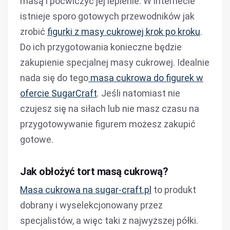
masą i poćwiczyć jej lepienie. W internecie
istnieje sporo gotowych przewodników jak
zrobić
figurki z masy cukrowej krok po kroku
.
Do ich przygotowania konieczne będzie
zakupienie specjalnej masy cukrowej. Idealnie
nada się do tego
masa cukrowa do figurek w
ofercie SugarCraft
. Jeśli natomiast nie
czujesz się na siłach lub nie masz czasu na
przygotowywanie figurem możesz zakupić
gotowe.
Jak obłożyć tort masą cukrową?
Masa cukrowa na sugar-craft.pl
to produkt
dobrany i wyselekcjonowany przez
specjalistów, a więc taki z najwyższej półki.