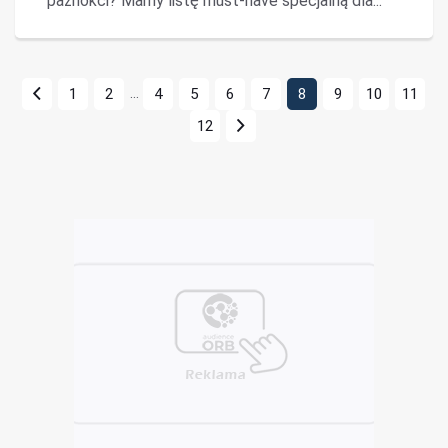
paznokci? Mamy listę must-have specjalną dla...
...
1
2
4
5
6
7
8
9
10
11
12