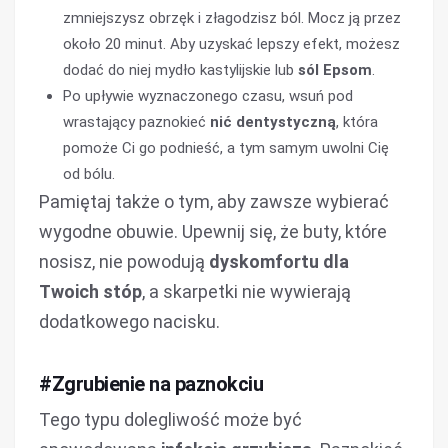
zmniejszysz obrzęk i złagodzisz ból. Mocz ją przez
około 20 minut. Aby uzyskać lepszy efekt, możesz
dodać do niej mydło kastylijskie lub
sól Epsom
.
Po upływie wyznaczonego czasu, wsuń pod
wrastający paznokieć
nić dentystyczną
, która
pomoże Ci go podnieść, a tym samym uwolni Cię
od bólu.
Pamiętaj także o tym, aby zawsze wybierać
wygodne obuwie. Upewnij się, że buty, które
nosisz, nie powodują
dyskomfortu dla
Twoich stóp
, a skarpetki nie wywierają
dodatkowego nacisku.
#Zgrubienie na paznokciu
Tego typu dolegliwość może być