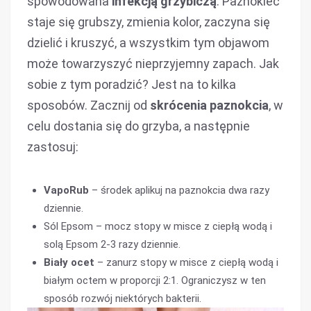
spowodowana
infekcją grzybiczą
. Paznokieć
staje się grubszy, zmienia kolor, zaczyna się
dzielić i kruszyć, a wszystkim tym objawom
może towarzyszyć nieprzyjemny zapach. Jak
sobie z tym poradzić? Jest na to kilka
sposobów. Zacznij od
skrócenia paznokcia
, w
celu dostania się do grzyba, a następnie
zastosuj:
VapoRub
– środek aplikuj na paznokcia dwa razy
dziennie.
Sól Epsom – mocz stopy w misce z ciepłą wodą i
solą Epsom 2-3 razy dziennie.
Biały ocet
– zanurz stopy w misce z ciepłą wodą i
białym octem w proporcji 2:1. Ograniczysz w ten
sposób rozwój niektórych bakterii.