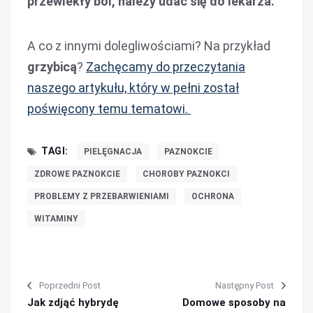
przewlekły ból, należy udać się do lekarza.
A co z innymi dolegliwościami? Na przykład
grzybicą
?
Zachęcamy do przeczytania
naszego artykułu, który w pełni został
poświęcony temu tematowi.
TAGI:
PIELĘGNACJA
PAZNOKCIE
ZDROWE PAZNOKCIE
CHOROBY PAZNOKCI
PROBLEMY Z PRZEBARWIENIAMI
OCHRONA
WITAMINY
Poprzedni Post
Następny Post
Jak zdjąć hybrydę
Domowe sposoby na