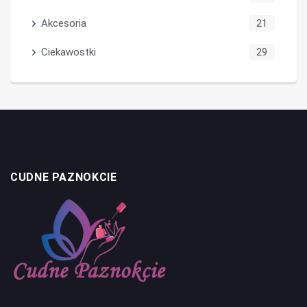
Akcesoria
21
Ciekawostki
29
CUDNE PAZNOKCIE