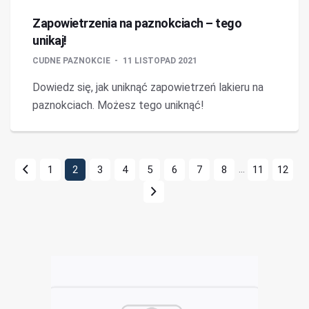
Zapowietrzenia na paznokciach – tego
unikaj!
CUDNE PAZNOKCIE
11 LISTOPAD 2021
Dowiedz się, jak uniknąć zapowietrzeń lakieru na
paznokciach. Możesz tego uniknąć!
...
1
2
3
4
5
6
7
8
11
12