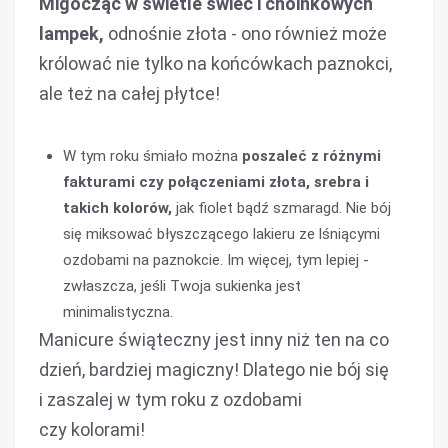
Migocząc w świetle świec i choinkowych
lampek,
odnośnie złota - ono również może
królować nie tylko na końcówkach paznokci,
ale też na całej płytce!
W tym roku
śmiało można
poszaleć z różnymi
fakturami czy połączeniami złota, srebra i
takich kolorów,
jak fiolet bądź szmaragd. Nie bój
się miksować błyszczącego lakieru ze lśniącymi
ozdobami na paznokcie. Im więcej, tym lepiej -
zwłaszcza, jeśli Twoja sukienka jest
minimalistyczna.
Manicure świąteczny jest inny niż ten na co
dzień, bardziej magiczny! Dlatego nie bój się
i zaszalej w tym roku z ozdobami
czy kolorami!